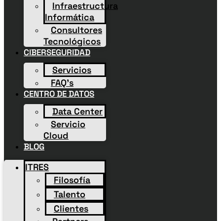
Infraestructura
Informática
Consultores
Tecnológicos
CIBERSEGURIDAD
Servicios
FAQ’s
CENTRO DE DATOS
Data Center
Servicio
Cloud
BLOG
ITRES
Filosofía
Talento
Clientes